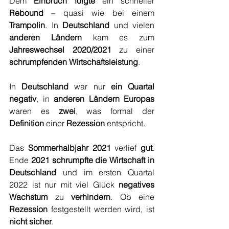
Dem 
Einbruch folgte
 ein schneller 
Rebound
 – quasi wie bei einem 
Trampolin
. In 
Deutschland
 und vielen 
anderen Ländern
 kam es zum 
Jahreswechsel 2020/2021
 zu einer 
schrumpfenden Wirtschaftsleistung
. 
In 
Deutschland
 war nur 
ein Quartal 
negativ
, in 
anderen Ländern Europas
waren es 
zwei
, was formal der 
Definition
 einer 
Rezession
 entspricht.
Das 
Sommerhalbjahr 2021
 verlief 
gut
. 
Ende 
2021 schrumpfte die Wirtschaft in 
Deutschland
 und im ersten Quartal 
2022 ist nur mit viel Glück 
negatives 
Wachstum
 zu 
verhindern
. Ob eine 
Rezession 
festgestellt werden wird, ist 
nicht sicher
.