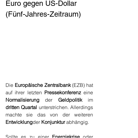
Euro gegen US-Dollar 
(Fünf-Jahres-Zeitraum)
Die 
Europäische Zentralbank
 (EZB) hat 
auf ihrer letzten 
Pressekonferenz
 eine 
Normalisierung
 der 
Geldpolitik
 im 
dritten Quartal
 unterstrichen. Allerdings 
machte sie das von der weiteren 
Entwicklung
der 
Konjunktur
 abhängig.
Sollte es zu einer 
Energiekrise
 oder 