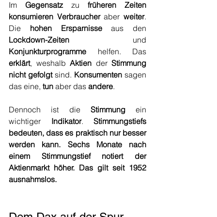
Im 
Gegensatz
 zu 
früheren Zeiten 
konsumieren Verbraucher
 aber 
weiter
. 
Die 
hohen Ersparnisse 
aus den 
Lockdown-Zeiten
 und 
Konjunkturprogramme
 helfen. Das 
erklärt
, weshalb 
Aktien
 der 
Stimmung 
nicht gefolgt
 sind. 
Konsumenten
 sagen 
das eine, 
tun
 aber das 
andere
.
Dennoch ist die 
Stimmung
 ein 
wichtiger 
Indikator
. 
Stimmungstiefs 
bedeuten, dass es praktisch nur besser 
werden kann. Sechs Monate nach 
einem Stimmungstief notiert der 
Aktienmarkt höher. Das gilt seit 1952 
ausnahmslos.
Dem Dax auf der Spur 