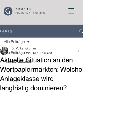
GRONAU
FINANZMANAGEMEN
T
Beitrag
Alle Beiträge
Dr. Volker Gronau
Alle Beiträge
23. Apr. 2022
3 Min. Lesezeit
Aktuelle Situation an den
Aktuelle Situation
Wertpapiermärkten: Welche
Anlageklasse wird
langfristig dominieren?