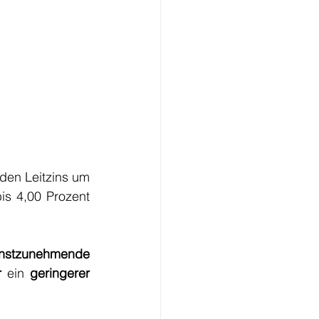
 in Folge den Leitzins um 
s 4,00 Prozent 
nstzunehmende 
r
 ein 
geringerer 