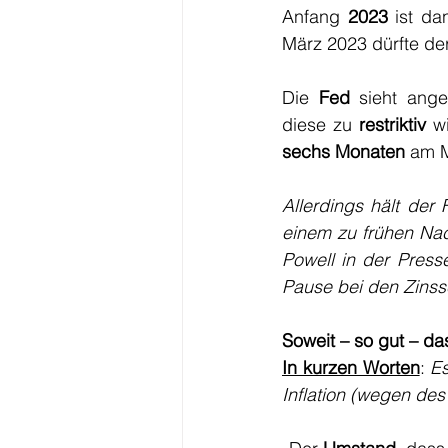
Anfang 
2023
 ist da
März 2023 dürfte der
Die 
Fed
 sieht ange
diese zu 
restriktiv
 w
sechs Monaten
 am 
Allerdings hält der 
einem zu frühen Nac
Powell in der Presse
Pause bei den Zinss
Soweit – so gut – da
In kurzen Worten
: 
Es
Inflation (wegen de