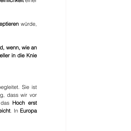
inlichkeit
 einer 
eptieren
 würde, 
rd, wenn, wie an 
ller in die Knie 
egleitet. Sie ist 
, dass wir vor 
 das 
Hoch erst 
eicht
. In 
Europa