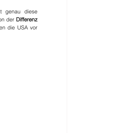
at genau diese 
on der 
Differenz 
en die USA vor 