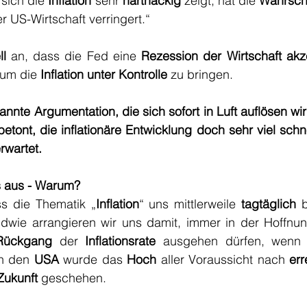
 sich die 
Inflation
 sehr 
hartnäckig
 zeigt, hat die 
Wahrsche
 US-Wirtschaft verringert.“
l
 an, dass die Fed eine 
Rezession der Wirtschaft akz
 um die 
Inflation unter Kontrolle
 zu bringen. 
annte Argumentation, die sich sofort in Luft auflösen wi
etont, die inflationäre Entwicklung doch sehr viel schne
rwartet.
s aus - Warum?
ss die Thematik „
Inflation
“ uns mittlerweile 
tagtäglich
 b
dwie arrangieren wir uns damit, immer in der Hoffnung
Rückgang
 der 
Inflationsrate
 ausgehen dürfen, wenn
In den 
USA 
wurde das 
Hoch
 aller Voraussicht nach 
err
Zukunft
 geschehen.