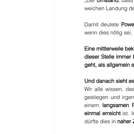
„Der 
Umstand
, dass
weichen Landung der
Damit deutete 
Powel
wenn dies nötig sei,
Eine mittlerweile bek
dieser Stelle immer b
geht, als allgemein e
Und danach sieht e
Wir alle wissen, da
gestiegen und irgen
einem 
langsamen 
einmal erreicht
 ist. 
dürfte dies in 
naher 