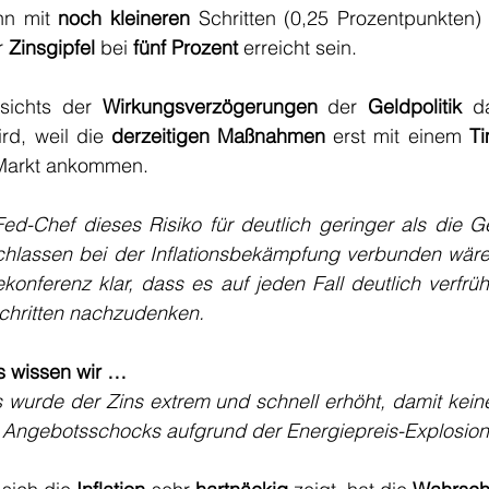
nn mit 
noch kleineren
 Schritten (0,25 Prozentpunkten)
 
Zinsgipfel
 bei 
fünf Prozent
 erreicht sein. 
sichts der 
Wirkungsverzögerungen
 der 
Geldpolitik
 d
ird, weil die 
derzeitigen Maßnahmen
 erst mit einem 
T
Markt ankommen.
Fed-Chef dieses Risiko für deutlich geringer als die Ge
hlassen bei der Inflationsbekämpfung verbunden wären. 
konferenz klar, dass es auf jeden Fall deutlich verfrüht
chritten nachzudenken. 
s wissen wir …
 wurde der Zins extrem und schnell erhöht, damit keine I
s Angebotsschocks aufgrund der Energiepreis-Explosion)