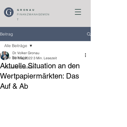
GRONAU
FINANZMANAGEMEN
T
Beitrag
Alle Beiträge
Dr. Volker Gronau
Alle Beiträge
28. Mai 2022
3 Min. Lesezeit
Aktuelle Situation an den
Aktuelle Situation
Wertpapiermärkten: Das
Auf & Ab