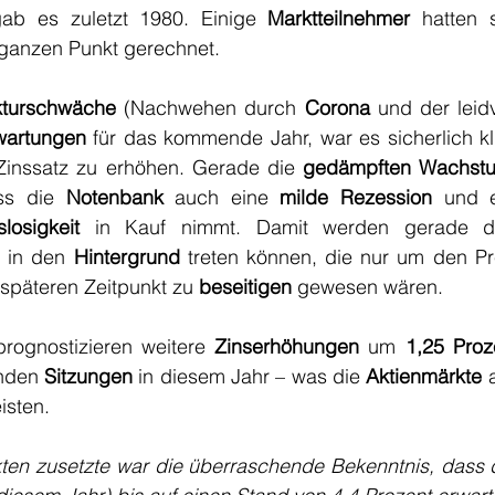
ab es zuletzt 1980. Einige 
Marktteilnehmer
 ganzen Punkt gerechnet.
kturschwäche
 (Nachwehen durch 
Corona
 und der leidv
rwartungen
 für das kommende Jahr, war es sicherlich kl
Zinssatz zu erhöhen. Gerade die 
gedämpften Wachst
ss die 
Notenbank
 auch eine 
milde Rezession
slosigkeit
 in Kauf nimmt. Damit werden gerade d
h in den 
Hintergrund
 treten können, die nur um den Pr
späteren Zeitpunkt zu 
beseitigen
 gewesen wären.
prognostizieren weitere 
Zinserhöhungen
 um 
1,25 Proz
nden 
Sitzungen
 in diesem Jahr – was die 
Aktienmärkte
 
isten.
ten zusetzte war die überraschende Bekenntnis, dass