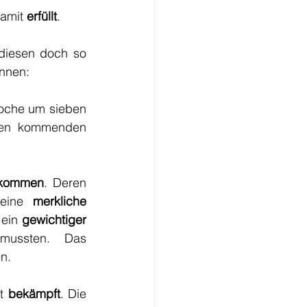
amit 
erfüllt
.
 können gefunden werden, in diesen doch so 
nnen:
Woche um sieben 
 den kommenden 
ekommen
. Deren 
eine 
merkliche 
ein 
gewichtiger 
 mussten. Das 
en.
t 
bekämpft
. Die 