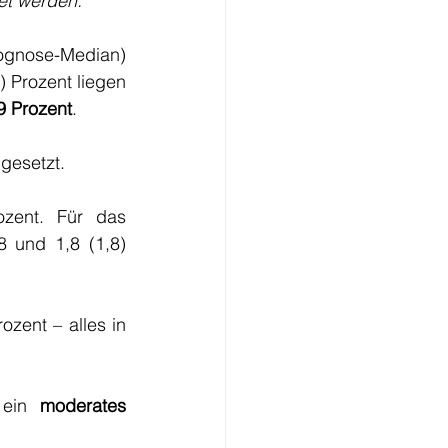
et werden.
ognose-Median) 
) Prozent liegen 
9 Prozent
. 
gesetzt.
 (2,5) Prozent. Für das 
,8 und 1,8 (1,8) 
rozent – alles in 
 ein 
moderates 