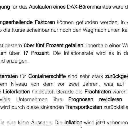
gung
 für das 
Auslaufen eines DAX-Bärenmarktes
 wäre d
ngserhellende Faktoren
o die Kurse scheinbar nur noch den Weg nach unten ke
ist gestern 
über fünf Prozent gefallen
, innerhalb einer 
um über 
17 Prozent
. Die Inflationsrate wird es in
d anzeigen.
terraten
 für 
Containerschiffe
 sind sehr stark 
zurückg
 dem Niveau von dem vor zwei Jahren, was auf 
e 
Lieferketten
 hindeutet. Gerade die 
Frachtraten
 waren 
viele Unternehmen ihre 
Prognosen revidieren
 wird durch diese sinkenden 
Transportkosten
 zurückfall
lle eine klare Aussage: Die 
Inflation
 wird jetzt vehemen