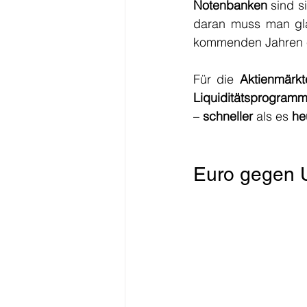
Notenbanken
 sind s
daran muss man gl
kommenden Jahren 
Für die 
Aktienmärkt
Liquiditätsprogram
– 
schneller
 als es 
he
Euro gegen U