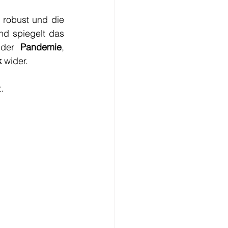
 sind demnach in den vergangenen Monaten robust und die 
 ist nach wie vor hoch und spiegelt das 
der 
Pandemie
, 
k
 wider.
. 