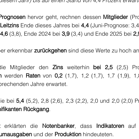
iesem Jahr) bis auf einen Stand von 4,4 Prozent erwart
Prognosen
 hervor geht, rechnen dessen 
Mitglieder
 (Pr
 
Leitzins
 Ende dieses Jahres bei 
4,4
 (Juni-Prognose: 3,4
4,6
 (3,8), Ende 2024 bei 
3,9
 (3,4) und Ende 2025 bei 
2,
ber erkennbar 
zurückgehen
 sind diese Werte zu hoch an
ie Mitglieder den 
Zins
 weiterhin 
bei 2,5
m
 werden 
Raten
 von 
0,2
 (1,7), 1,2 (1,7), 1,7 (1,9), 1
sprechenden Jahre erwartet. 
ie bei 
5,4
 (5,2), 2,8 (2,6), 2,3 (2,2), 2,0 und 2,0 (2,0) P
nifikanten Rückgang
.
t
 erklärten die 
Notenbanker
, dass 
Indikatoren
 auf
umausgaben
 und der 
Produktion
 hindeuteten. 