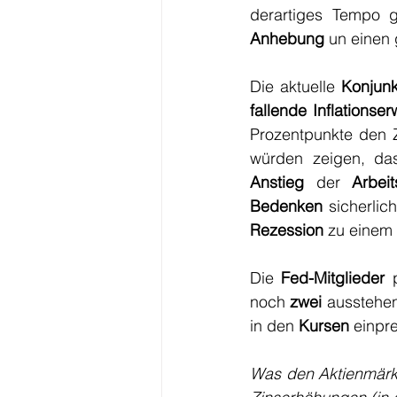
derartiges Tempo g
Anhebung
 un einen
Die aktuelle 
Konjun
fallende Inflationse
Prozentpunkte den 
würden zeigen, da
Anstieg
 der 
Arbeit
Bedenken
 sicherlic
Rezession
 zu einem 
Die 
Fed-Mitglieder
 
noch 
zwei 
ausstehe
in den 
Kursen 
einpre
Was den Aktienmärk