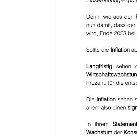
Zinserhöhungen (in d
Denn, wie aus den 
nun damit, dass der
wird, Ende 2023 bei 
Sollte die 
Inflation
 a
Langfristig
 sehen d
Wirtschaftswachstu
Prozent, für die ent
Die 
Inflation
 sehen s
allem also einen 
sig
In ihrem 
Statemen
Wachstum
 der 
Kons