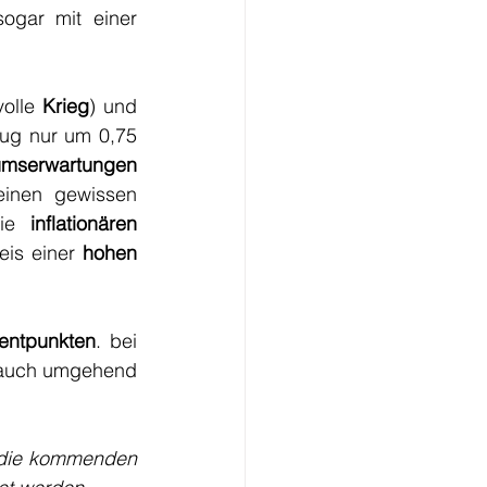
 hatten sogar mit einer 
olle 
Krieg
) und 
ug nur um 0,75 
umserwartungen
 und einen gewissen 
ie 
inflationären 
eis einer 
hohen 
entpunkten
. bei 
auch umgehend 
 die kommenden 